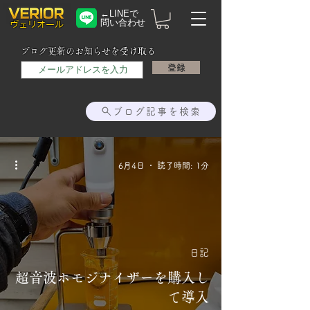
←LINEで
問い合わせ
​ヴェリオール
メールアドレス
ブログ更新のお知らせを受け取る
登録
ブログ記事を検索
6月4日
読了時間: 1分
日記
超音波ホモジナイザーを購入し
て導入