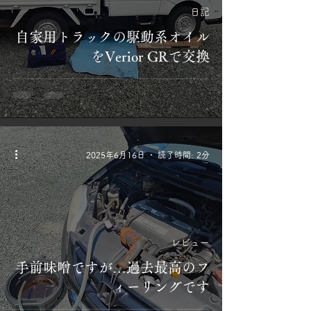
日記
自家用トラックの駆動系オイル
をVerior GRで交換
2025年6月16日
読了時間: 2分
レビュー
手前味噌ですが…過去最高のフ
ィーリングです