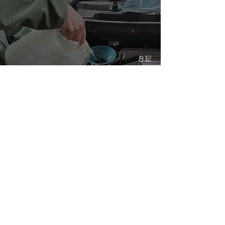
日記
弟のN-WGNをVerior -
Navigatorでオイル交換
2025年4月9日
読了時間: 2分
日記