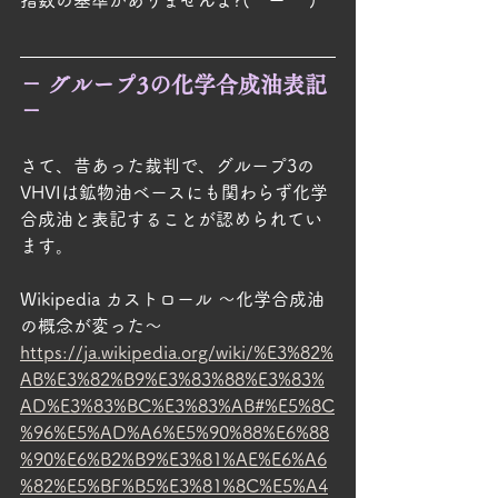
指数の基準がありませんよ?(￣ー￣ )
－ グループ3の化学合成油表記 
－
さて、昔あった裁判で、グループ3の
VHVIは鉱物油ベースにも関わらず化学
合成油と表記することが認められてい
ます。
Wikipedia カストロール ～化学合成油
の概念が変った～
https://ja.wikipedia.org/wiki/%E3%82%
AB%E3%82%B9%E3%83%88%E3%83%
AD%E3%83%BC%E3%83%AB#%E5%8C
%96%E5%AD%A6%E5%90%88%E6%88
%90%E6%B2%B9%E3%81%AE%E6%A6
%82%E5%BF%B5%E3%81%8C%E5%A4