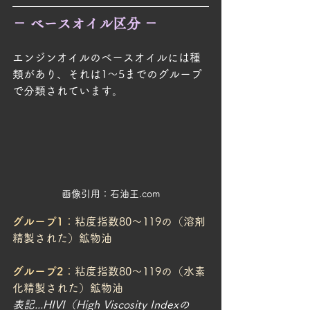
－ ベースオイル区分 
－
エンジンオイルのベースオイルには種
類があり、それは1〜5までのグループ
で分類されています。
画像引用：石油王.com
グループ1
：
粘度指数80〜119の（溶剤
精製された）鉱物油
グループ2
：
粘度指数80〜119の（水素
化精製された）鉱物油
表記...HIVI（High Viscosity Indexの