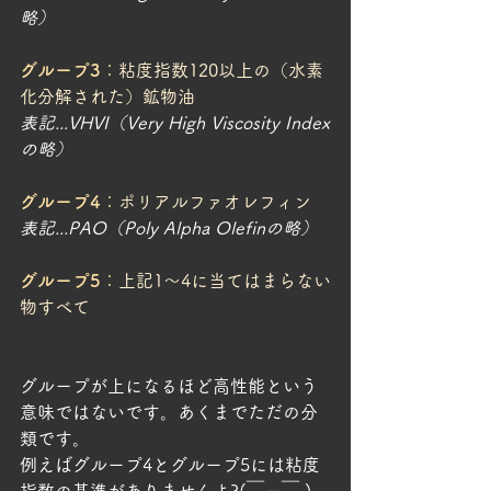
略）
グループ3
：
粘度指数120以上の（水素
化分解された）鉱物油
表記...VHVI（Very High Viscosity Index
の略）
グループ4
：
ポリアルファオレフィン
表記...PAO（Poly Alpha Olefinの略）
グループ5
：
上記1～4に当てはまらない
物すべて
グループが上になるほど高性能という
意味ではないです。あくまでただの分
類です。
例えばグループ4とグループ5には粘度