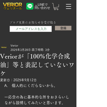
←LINEで
問い合わせ
​ヴェリオール
メールアドレス
ブログ更新のお知らせを受け取る
登録
Verior
2025年3月28日
読了時間: 3分
Veriorが「100%化学合成
油」等と表記していないワ
ケ
更新日：
2025年9月12日
A.　個人的にくだらないから。
一応念の為に基本的な所をおさらいし
ながら説明してみたいと思います。