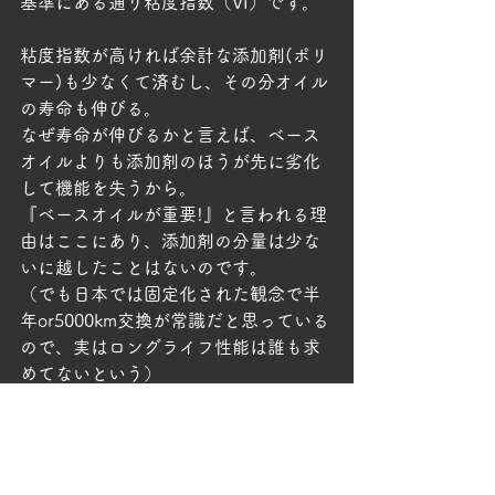
基準にある通り粘度指数（VI）です。
粘度指数が高ければ余計な添加剤(ポリ
マー)も少なくて済むし、その分オイル
の寿命も伸びる。
なぜ寿命が伸びるかと言えば、ベース
オイルよりも添加剤のほうが先に劣化
して機能を失うから。
『ベースオイルが重要!』と言われる理
由はここにあり、添加剤の分量は少な
いに越したことはないのです。
（でも日本では固定化された観念で半
年or5000km交換が常識だと思っている
ので、実はロングライフ性能は誰も求
めてないという）
あと、ベールオイルの性能としてはこ
の分類基準にはない蒸発性(Noack)とか
低温流動性とか添加剤との相溶性の優