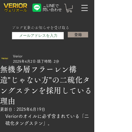
←LINEで
問い合わせ
​ヴェリオール
メールアドレス
ブログ更新のお知らせを受け取る
登録
Verior
2025年4月2日
読了時間: 2分
無機多層フラーレン構
造"じゃない方"の二硫化タ
ングステンを採用している
理由
更新日：
2025年6月19日
Veriorのオイルに必ず含まれている「二
硫化タングステン」。