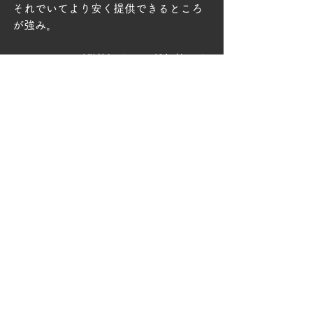
それでいてより安く提供できるところ
が強み。
30g 1,000円（税抜）なんて低価格で小
分け売りしているのはうちだけです。
間違いなく体感できるくらいの性能は
発揮できるし、目に見えない所でもオ
イル寿命は伸ばすし、コスパ最高の添
加剤だと思います。
余談：今はまだですが、次回のVeriorの
アップデートの際には有機タングステ
ンを採用しようかと思っています。
有機タングステンはFM（フリクショ