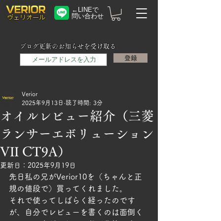
←LINEで
問い合わせ
​ヴェリオール
メールアドレス
ブログ更新のお知らせを受け取る
登録
Verior
2025年9月13日
読了時間: 3分
オイルレビュー紹介（三菱
ランサーエボリューション
VII CT9A）
更新日：
2025年9月19日
先日私の兄がVerior10を（ちゃんと正
規の値段で）買ってくれました。
それで使ってしばらく経ったのです
が、自分でレビューを書くのは面倒く