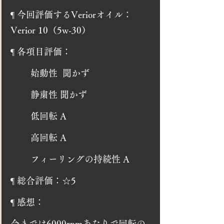
¶ 今回評価するVeriorオイル：　
Verior 10（5w-30）
¶ 各項目評価：
	始動性  聞かず
	静粛性 聞かず
	低回転 A
	高回転 A
	フィーリングの持続性 A
¶ 総合評価：☆5
¶ 感想：
今までは6000rpmあたりで回転の