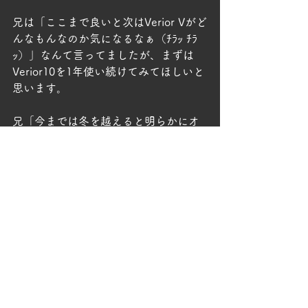
兄は「ここまで良いと次はVerior Vがど
んなもんなのか気になるなぁ（ﾁﾗｯ ﾁﾗ
ｯ）」なんて言ってましたが、まずは
Verior10を1年使い続けてみてほしいと
思います。
兄「今までは冬を越えると明らかにオ
イルの劣化を感じた。」
って言ってましたからぜひ検証してみ
てほしいですね。
加水分解劣化にも強く作ってるつもり
なので。
＊
番外編