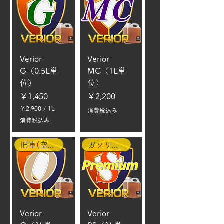
Verior
Verior
G（0.5L単
MC（1L単
位）
位）
価格
価格
￥1,450
￥2,200
￥2,900
/
1L
消費税込み
￥
消費税込み
2
,
9
旧車(空冷含む)
ガソリン車
0
0
／
1
L
Verior
Verior