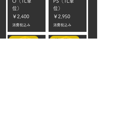
O（1L単
PS（1L単
位）
位）
価格
価格
￥2,400
￥2,950
消費税込み
消費税込み
レースカー
ガソリン車
Verior R（1L
Verior S（1L
単位)
単位）
価格
価格
￥5,000
￥2,650
消費税込み
消費税込み