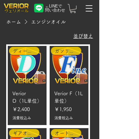
←LINEで
問い合わせ
​ヴェリオール
ホーム
エンジンオイル
並び替え
ディーゼル車
ガソリン車
Verior
Verior F（1L
D（1L単位）
単位）
価格
価格
￥2,400
￥1,950
消費税込み
消費税込み
ギアオイル
オートバイ