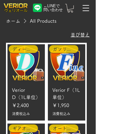
←LINEで
問い合わせ
​ヴェリオール
ホーム
All Products
並び替え
ディーゼル車
ガソリン車
Verior
Verior F（1L
D（1L単位）
単位）
価格
価格
￥2,400
￥1,950
消費税込み
消費税込み
ギアオイル
オートバイ