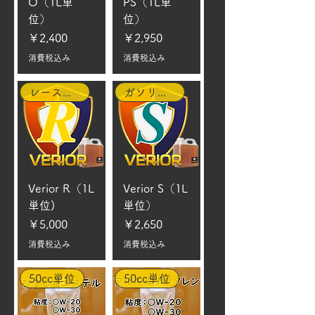
O（1L単
PS（1L単
位）
位）
価格
価格
￥2,400
￥2,950
消費税込み
消費税込み
レースカー
ガソリン車
Verior R（1L
Verior S（1L
単位)
単位）
価格
価格
￥5,000
￥2,650
消費税込み
消費税込み
50cc単位
50cc単位