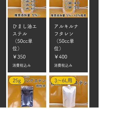
ひまし油エ
アルキルナ
ステル
フタレン
（50cc単
（50cc単
位）
位）
価格
価格
￥350
￥400
消費税込み
消費税込み
25g
3～6L用
二硫化タン
有機タング
グステン
ステン
(WS2) 微粉
価格