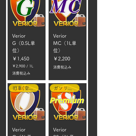
Verior
Verior
G（0.5L単
MC（1L単
位）
位）
価格
価格
￥1,450
￥2,200
￥2,900
/
1L
消費税込み
￥
消費税込み
2
,
9
旧車(空冷含む)
ガソリン車
0
0
／
1
L
Verior
Verior