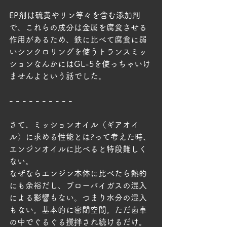
EP剤は硫黄やリン等々を含む添加剤
で、これらの成分は金属を腐食させる
作用があるため、鉄に比べて腐食に弱
いシンクロリングを使うトランスミッ
ションなんかにはGL-5を使っちゃいけ
ませんよという話でした。
- - - - - - - - - -
さて、ミッションオイル（ギアオイ
ル）に求める性能とは?って考えた時、
エンジンオイルに比べると特段難しく
ない。
なぜならエンジン本体に比べたら熱的
にも余裕だし、ブローバイガスの混入
による影響もない。つまり水分の混入
もない。基本的に密閉空間。ただ歯車
の中でぐるぐる撹拌され続けるだけ。