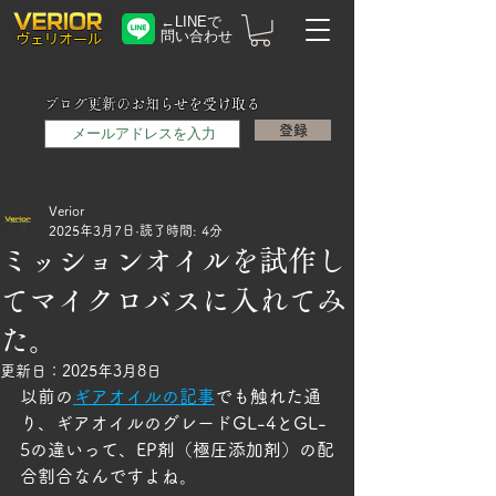
←LINEで
問い合わせ
​ヴェリオール
メールアドレス
ブログ更新のお知らせを受け取る
登録
Verior
2025年3月7日
読了時間: 4分
ミッションオイルを試作し
てマイクロバスに入れてみ
た。
更新日：
2025年3月8日
以前の
ギアオイルの記事
でも触れた通
り、ギアオイルのグレードGL-4とGL-
5の違いって、EP剤（極圧添加剤）の配
合割合なんですよね。