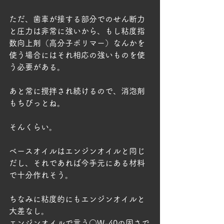
ただ、歯車が接する部分でのせん断力
と圧力は非常に強いから、もし粘度指
数向上剤（高分子ポリマー）なんかを
使う場合にはそれ相応の強いものを使
う必要がある。
あと常に撹拌され続けるので、消泡剤
もちびっとね。
そんくらい。
ベースオイルはエンジンオイルと同じ
だし、それであれば今手元にある材料
で十分作れそう。
ちなみに粘度的にもエンジンオイルと
大差なし。
エンジンオイルで言う○W-40の固さで