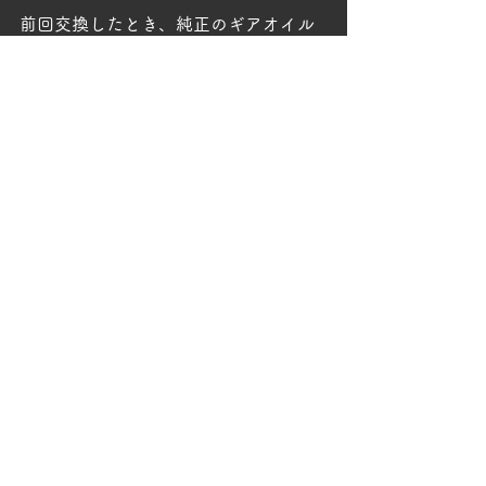
前回交換したとき、純正のギアオイル
からシンクロシフトIIに換えたときは最
初からフィーリングが雲泥の差だった
ので、もし問題があればギア鳴りとか
シフトが入りづらいとか、何かしらの
サインが出るはず。
↓動画
https://video.wixstatic.com/video/72e6b7_5
bc06fa5b65a4ac7aa728211d0350401/1080
p/mp4/file.mp4
ミッションオイル交換後の試走後、シフトチ
ェンジの様子