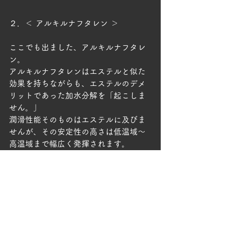
２．＜ アルキルナフタレン ＞
ここでも出ました、アルキルナフタレ
ン。
アルキルナフタレンはエステルと似た
効果を持ちながらも、エステルのデメ
リットであった加水分解を「起こしま
せん。」
潤滑性能そのものはエステルに及びま
せんが、その安定性の高さは低温域～
高温域まで幅広く発揮されます。
それだけでなく、アルキルナフタレン
の真髄は酸化防止性能の向上にありま
す。
最初に書いたように、水分の存在は酸
化を促すことに繋がります。