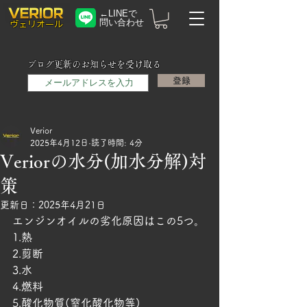
←LINEで
問い合わせ
​ヴェリオール
メールアドレス
ブログ更新のお知らせを受け取る
登録
Verior
2025年4月12日
読了時間: 4分
Veriorの水分(加水分解)対
策
更新日：
2025年4月21日
エンジンオイルの劣化原因はこの5つ。
1.熱
2.剪断
3.水
4.燃料
5.酸化物質(窒化酸化物等)