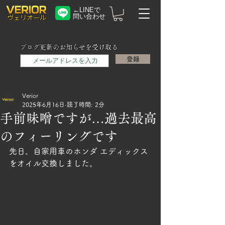
←LINEで
問い合わせ
​ヴェリオール
メールアドレス
ブログ更新のお知らせを受け取る
登録
Verior
2025年6月16日
読了時間: 2分
手前味噌ですが…過去最高
のフィーリングです
先日、自家用車のホンダ エディックス
をオイル交換しました。