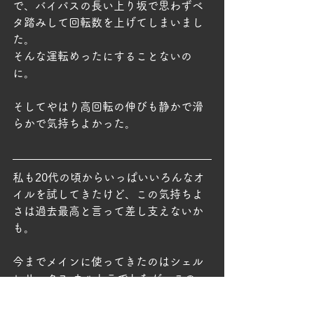
で、バイパスの長い上り坂で思わずベ
タ踏みして回転数を上げてしまいまし
た。
そんな運転めったにすることないの
に。
そしてやはり高回転の伸びも静かで滑
らかで気持ちよかった。
私も20代の頃からいっぱいいろんなオ
イルを試してきたけど、この気持ちよ
さは過去最高と言って差し支えないか
も。
今までメインに使ってきたのはシェル 
ヒリックス ウルトラでしたが、この
Verior5は軽く超えてますね。
（なお、自分の人生の中で過去一吹け