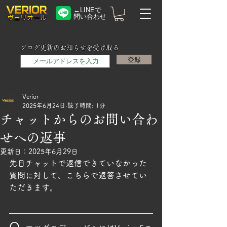
←LINEで
問い合わせ
​ヴェリオール
メールアドレス
ブログ更新のお知らせを受け取る
登録
Verior
2025年6月24日
読了時間: 1分
チャットからのお問い合わ
せへの返事
更新日：
2025年6月29日
先日チャットで返信できていなかった
質問に対して、こちらで返答させてい
ただきます。
Q.