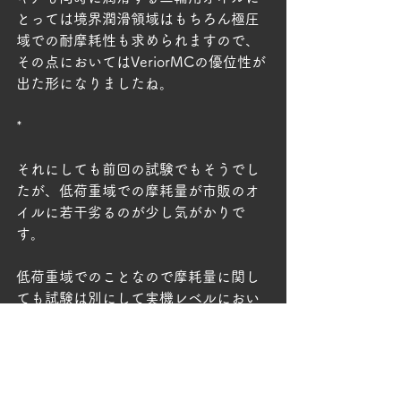
とっては境界潤滑領域はもちろん極圧
域での耐摩耗性も求められますので、
その点においてはVeriorMCの優位性が
出た形になりましたね。
*
それにしても前回の試験でもそうでし
たが、低荷重域での摩耗量が市販のオ
イルに若干劣るのが少し気がかりで
す。
低荷重域でのことなので摩耗量に関し
ても試験は別にして実機レベルにおい
ては誤差範囲のようなものかもしれま
せんが、同じ傾向が見られた以上はネ
ガは潰したくなりますねぇ。