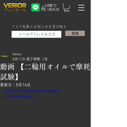
←LINEで
問い合わせ
​ヴェリオール
メールアドレス
ブログ更新のお知らせを受け取る
登録
Verior
5月11日
読了時間: 1分
動画 【二輪用オイルで摩耗
試験】
更新日：
5月14日
https://m.youtube.com/watch?
v=0TmzPEr4EzU