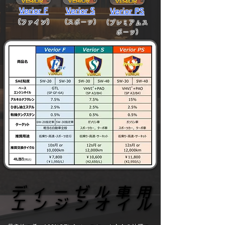
Verior F
Verior S
Verior PS
(ファイン)
(スポーツ)
(プレミアムス
ポーツ)
ディーゼル車用
ディーゼル車用
エンジンオイル
エンジンオイル