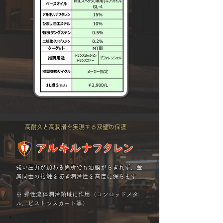
高耐久と高潤滑を実現する双璧の保護
強い圧力が加わる箇所でも油膜がちぎれず、金
属同士の接触を防ぎ潤滑性を高度に保ちます。
※ ​弾性流体潤滑領域に作用（コンロッドメタ
ル，ピストンスカート等）