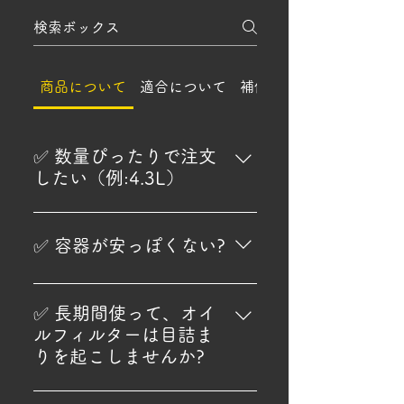
商品について
適合について
補償や対応について
✅ 数量ぴったりで注文
したい（例:4.3L）
数量オーダーも可能です。 小数点
以下の容量で余りが出ないように
✅️ 容器が安っぽくない?
注文したい方は、LINEにてお問い
合わせください。 料金を計算して
Veriorは価格に対してパッケージ
請求書をお出しします。（決済方
のコストをかなり抑えています。
✅️ 長期間使って、オイ
法はホームページ注文と同じで、
広く売る場合には見栄えの要素は
ルフィルターは目詰ま
カードやコンビニ決済等使えま
とても大事になりますが、Verior
りを起こしませんか?
す。）
は中身の価値でご購入いただける
ロングドレイン(長寿命)オイルに
方を対象にしている為、優先度の