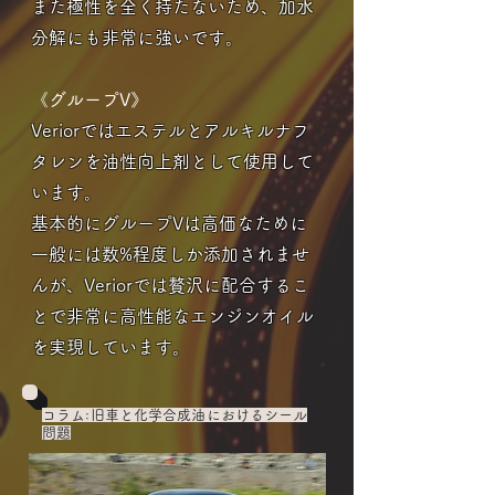
また極性を全く持たないため、加水
分解にも非常に強いです。
《グループV》
Veriorではエステルとアルキルナフ
タレンを油性向上剤として使用して
います。
基本的に
グループVは高価なために
一般には数%程度しか添加されませ
んが、Veriorでは贅沢に配合するこ
とで非常に高性能なエンジンオイル
を実現しています。
コラム:旧車と化学合成油におけるシール
問題