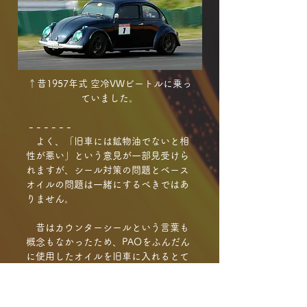
↑昔1957年式 空冷VWビートルに乗っ
ていました。
- - - - - -
よく、「旧車には鉱物油でないと相
性が悪い」という意見が一部見受けら
れますが、シール対策の問題とベース
オイルの問題は一緒にするべきではあ
りません。
昔はカウンターシールという言葉も
概念もなかったため、PAOをふんだん
に使用したオイルを旧車に入れるとて
きめんにシールを収縮させてオイル滲
みが発生しました。
​ 今ではPAOに加えて逆に膨張性のあ