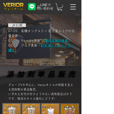
←LINEで
問い合わせ
​ヴェリオール
通知欄
07/20 有機タングステン 配合量および内容
量変更
07/09 Youtube更新 「
摩耗試験の意義
」
06/04 ブログ更新「
超音波ホモジナイザー
購入
」
添加剤単品販売
添加剤単品販売
​グループVを中心に、Veriorオイルの性能を支え
る添加剤の単品販売。
​いずれも文句の付けようのない高性能品ばかり
です。独自のオイル強化にどうぞ!