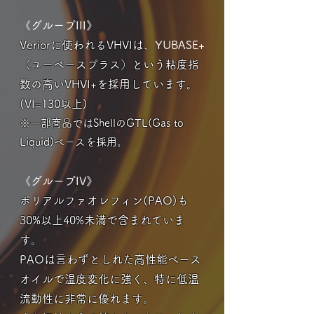
《グループIII》
Veriorに使われるVHVIは、
YUBASE+
（ユーベースプラス）という粘度指
数の
高いVHVI+を採用しています。
(VI=130以上)
※一部商品ではShellのGTL(Gas to
Liquid)ベースを採用。
《グループIV》
ポリアルファオレフィン(PAO)も
30%以上40%未満で含まれていま
す。
PAOは言わずとしれた高性能ベース
オイルで温度変化に強く、特に低温
流動性に非常に優れます。