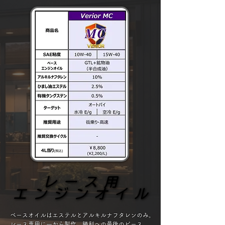
レース用
レース用
エンジンオイル
エンジンオイル
ベースオイルはエステルとアルキルナフタレンのみ。
レース専用に一から製作。勝利への最後のピース。