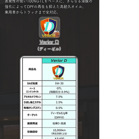
蒸発性の低い100%GTLをベースに、さらなる油膜の
強化によって
DPFの再生も抑えた
高耐久オイル。
​乗用車からトラックまで全対応。
Verior D
(ディーゼル)