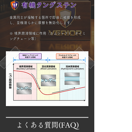
金属同士が接触する箇所で即座に被膜を形成
し、至極滑らかに摩擦を無効化します。
※ ​境界潤滑領域に作用（カムシャフト，タイミ
ングチェーン等）
よくある質問(FAQ)