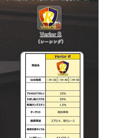
Verior R
(レーシング
)