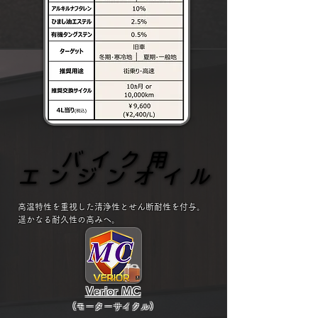
バイク用
バイク用
エンジンオイル
エンジンオイル
高温特性を重視した清浄性とせん断耐性を付与。
​遥かなる耐久性の高みへ。
Verior MC
(モーターサイクル
)