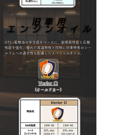
旧車用
旧車用
エンジンオイル
エンジンオイル
GTL+鉱物油の半合成をベースに、耐摩耗性能と圧縮
性能を強化。優れた高温特性と同時に旧車特有のシー
ルゴムへの適合性も配慮したスペシャルオイル。
Verior O
(オールドカー)