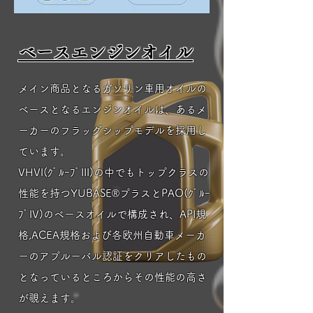
ベースエンジンオイル
メイン商品となるガソリン車用オイルの
ベースとなるエンジンオイルは、ある
メ
ーカーのフラッグシップモデルを採用し
ています。
VHVI(ｸﾞﾙｰﾌﾟIII)の中でもトップクラスの
性能を持つYUBASE®プラスとPAO(ｸﾞﾙｰ
ﾌﾟIV)のベースオイルで構成され、API規
格,ACEA規格および各欧州自動車メーカ
ーのアプルーバル認証をクリアしたもの
となっているところからその性能の高さ
が覗えます。