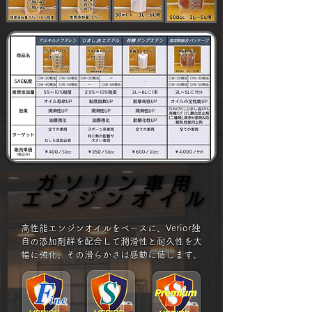
ガソリン車用
ガソリン車用
エンジンオイル
エンジンオイル
高性能エンジンオイルをベースに、Verior独
自の添加剤群を配合して
潤滑性と耐久性を大
幅に強化。その滑らかさは感動に値します。