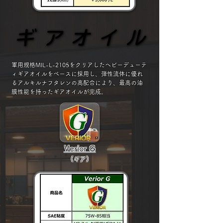
ギアオイル
ギアオイル
軍用規格MIL-L-2105をクリアしたヘビーデューテ
ィギアオイルをベースに採用し、弾性流体に優れ
るアルキルナフタレンの高配合により、最高の油
膜性能を持ったギアオイルが完成。
Verior G
(ギア
)