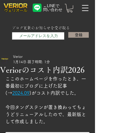
←LINEで
問い合わせ
​ヴェリオール
メールアドレス
ブログ更新のお知らせを受け取る
登録
Verior
1月14日
読了時間: 1分
Veriorのコスト内訳2026
ここのホームページを作ったとき、一
番最初にブログに上げた記事
(→
2024.09
)がコスト内訳でした。
今回タングステンが置き換わってちょ
うどリニューアルしたので、最新版と
して作成しました。